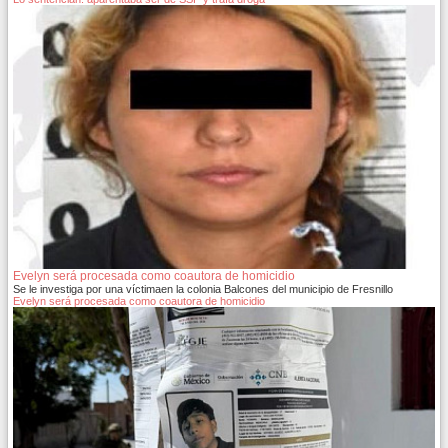
Evelyn será procesada como coautora de homicidio
Se le investiga por una víctimaen la colonia Balcones del municipio de Fresnillo
Evelyn será procesada como coautora de homicidio