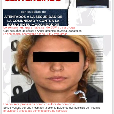
Lo sentencian: aparentaba ser de SSP y traía droga
Casi seis años de cárcel a Ángel, detenido en Jalpa, Zacatecas
Lo sentencian: aparentaba ser de SSP y traía droga
Evelyn será procesada como coautora de homicidio
Se le investiga por una víctimaen la colonia Balcones del municipio de Fresnillo
Evelyn será procesada como coautora de homicidio