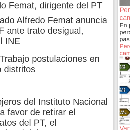
do Femat, dirigente del PT
Per
cam
nado Alfredo Femat anuncia
En 
 ante trato desigual,
per
pas
el INE
Per
cam
 Trabajo postulaciones en
 distritos
eros del Instituto Nacional
a favor de retirar el
atos del PT, el
Van