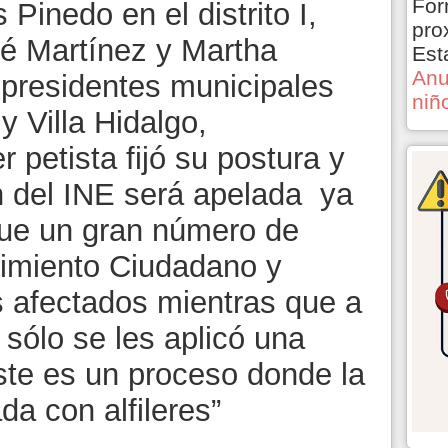
For
Pinedo en el distrito I,
pro
é Martínez y Martha
Est
Anu
 presidentes municipales
niñ
y Villa Hidalgo,
r petista fijó su postura y
n del INE será apelada ya
que un gran número de
vimiento Ciudadano y
afectados mientras que a
 sólo se les aplicó una
te es un proceso donde la
a con alfileres”