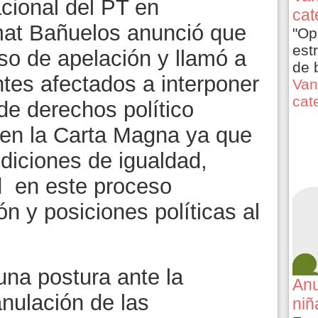
cional del PT en
cat
mat Bañuelos anunció que
"Op
est
so de apelación y llamó a
de 
tes afectados a interponer
Van
cat
 de derechos político
 en la Carta Magna ya que
iciones de igualdad,
d en este proceso
ión y posiciones políticas al
 una postura ante la
Anu
anulación de las
niñ