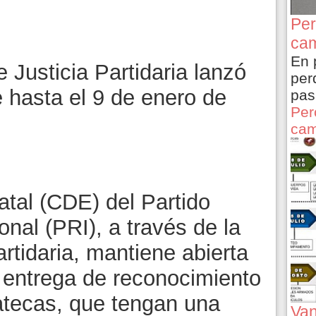
Per
cam
En 
Justicia Partidaria lanzó
per
e hasta el 9 de enero de
pas
Per
cam
atal (CDE) del Partido
onal (PRI), a través de la
rtidaria, mantiene abierta
a entrega de reconocimiento
catecas, que tengan una
Van