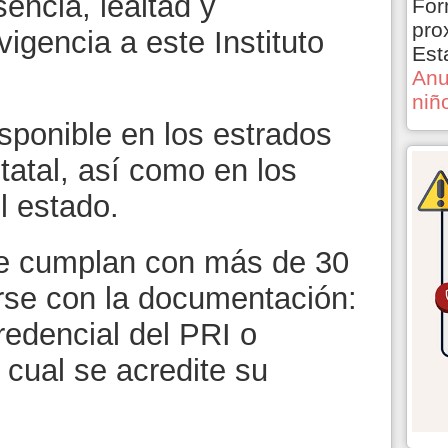
sencia, lealtad y
For
pro
vigencia a este Instituto
Est
Anu
niñ
sponible en los estrados
tatal, así como en los
l estado.
ue cumplan con más de 30
rse con la documentación:
credencial del PRI o
cual se acredite su