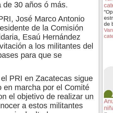
da de 30 años ó más.
cat
"Op
PRI, José Marco Antonio
est
de 
residente de la Comisión
Van
tidaria, Esaú Hernández
cat
vitación a los militantes del
 bases para que se
 el PRI en Zacatecas sigue
o en marcha por el Comité
n el objetivo de realizar un
Anu
nocer a estos militantes
niñ