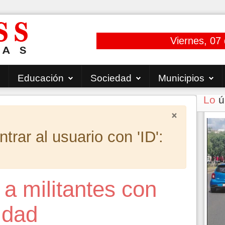
Viernes, 07
Educación
Sociedad
Municipios
Lo
ú
×
rar al usuario con 'ID':
a militantes con
idad