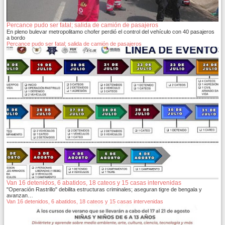
Percance pudo ser fatal; salida de camión de pasajeros
En pleno bulevar metropolitamo chofer perdió el control del vehículo con 40 pasajeros
a bordo
Percance pudo ser fatal; salida de camión de pasajeros
Van 16 detenidos, 6 abatidos, 18 cateos y 15 casas intervenidas
"Operación Rastrillo" debilita estructuras criminales; aseguran tigre de bengala y
avanzan…
Van 16 detenidos, 6 abatidos, 18 cateos y 15 casas intervenidas