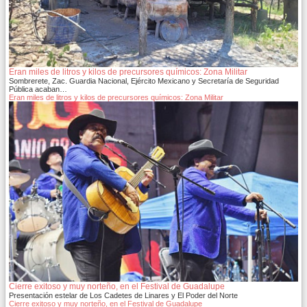
Eran miles de litros y kilos de precursores químicos: Zona Militar
Sombrerete, Zac. Guardia Nacional, Ejército Mexicano y Secretaría de Seguridad
Pública acaban…
Eran miles de litros y kilos de precursores químicos: Zona Militar
Cierre exitoso y muy norteño, en el Festival de Guadalupe
Presentación estelar de Los Cadetes de Linares y El Poder del Norte
Cierre exitoso y muy norteño, en el Festival de Guadalupe