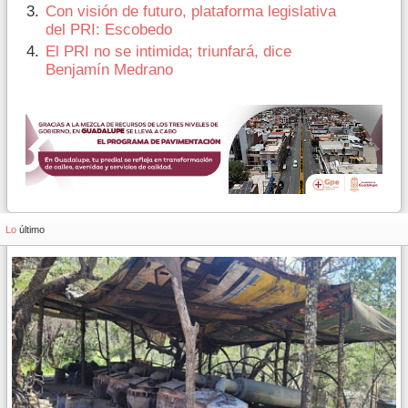
Con visión de futuro, plataforma legislativa
del PRI: Escobedo
El PRI no se intimida; triunfará, dice
Benjamín Medrano
Lo
último