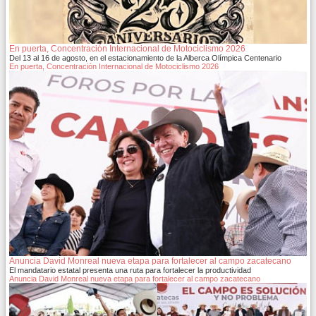
En puerta, Concentración Internacional de Motociclismo 2026
Del 13 al 16 de agosto, en el estacionamiento de la Alberca Olímpica Centenario
En puerta, Concentración Internacional de Motociclismo 2026
Anuncia David Monreal nueva etapa para fortalecer al campo zacatecano
El mandatario estatal presenta una ruta para fortalecer la productividad
Anuncia David Monreal nueva etapa para fortalecer al campo zacatecano