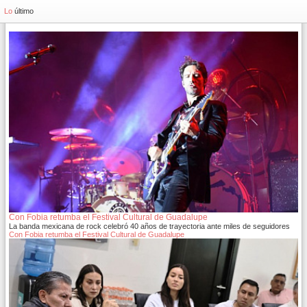
Lo
último
Con Fobia retumba el Festival Cultural de Guadalupe
La banda mexicana de rock celebró 40 años de trayectoria ante miles de seguidores
Con Fobia retumba el Festival Cultural de Guadalupe