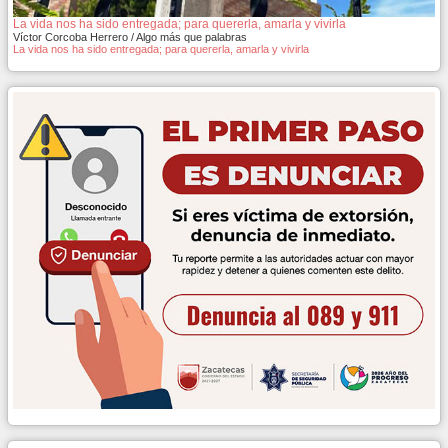
La vida nos ha sido entregada; para quererla, amarla y vivirla
Víctor Corcoba Herrero / Algo más que palabras
La vida nos ha sido entregada; para quererla, amarla y vivirla