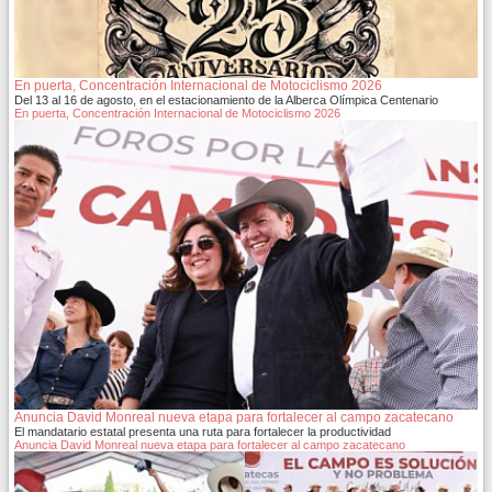
En puerta, Concentración Internacional de Motociclismo 2026
Del 13 al 16 de agosto, en el estacionamiento de la Alberca Olímpica Centenario
En puerta, Concentración Internacional de Motociclismo 2026
Anuncia David Monreal nueva etapa para fortalecer al campo zacatecano
El mandatario estatal presenta una ruta para fortalecer la productividad
Anuncia David Monreal nueva etapa para fortalecer al campo zacatecano