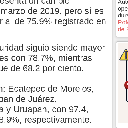
resenta un cambio
Aut
ope
a marzo de 2019, pero sí es
dur
 al de 75.9% registrado en
Ref
de 
uridad siguió siendo mayor
res con 78.7%, mientras
e de 68.2 por ciento.
on: Ecatepec de Morelos,
pan de Juárez,
a y Uruapan, con 97.4,
88.9%, respectivamente.