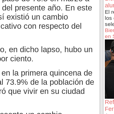
alu
o del presente año. En este
El 
sí existió un cambio
los
sel
icativo con respecto del
Bie
en 
lo, en dicho lapso, hubo un
or ciento.
 en la primera quincena de
al 73.9% de la población de
ó que vivir en su ciudad
Ref
Fer