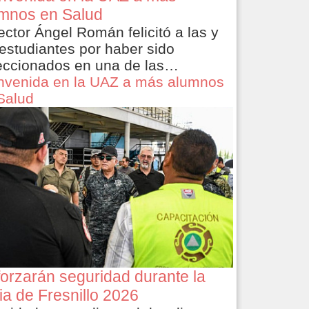
mnos en Salud
rector Ángel Román felicitó a las y
 estudiantes por haber sido
eccionados en una de las…
nvenida en la UAZ a más alumnos
Salud
orzarán seguridad durante la
ia de Fresnillo 2026