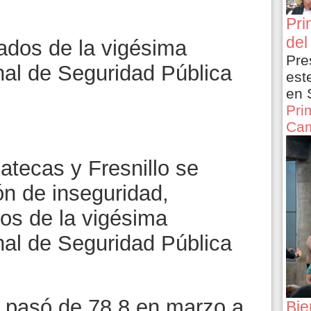
Pri
del
tados de la vigésima
Pre
al de Seguridad Pública
est
en 
Pri
Cam
atecas y Fresnillo se
ón de inseguridad,
dos de la vigésima
al de Seguridad Pública
o pasó de 78.8 en marzo a
Bie