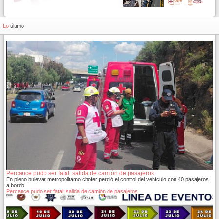
Lo
último
Percance pudo ser fatal; salida de camión de pasajeros
En pleno bulevar metropolitamo chofer perdió el control del vehículo con 40 pasajeros
a bordo
Percance pudo ser fatal; salida de camión de pasajeros