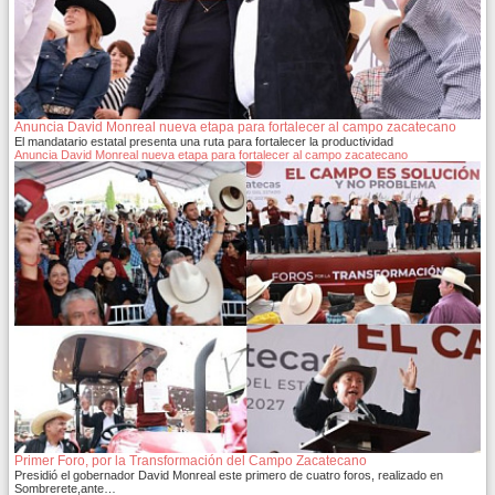
Anuncia David Monreal nueva etapa para fortalecer al campo zacatecano
El mandatario estatal presenta una ruta para fortalecer la productividad
Anuncia David Monreal nueva etapa para fortalecer al campo zacatecano
Primer Foro, por la Transformación del Campo Zacatecano
Presidió el gobernador David Monreal este primero de cuatro foros, realizado en
Sombrerete,ante…