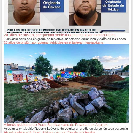
20 años de prisión, por quemar vehículos en el bulevar metropolitano
Homicidio calificado en grado de tentativa, asociación delictuosa y daño en las cosas
20 años de prisión, por quemar vehículos en el bulevar metropolitano
Atiende gobierno de Pepe Saldívar caso de Privada Las Águilas
Acusan al ex alcalde Roberto Luévano de escriturar predio de donación a un particular
Atiende gobierno de Pepe Saldívar caso de Privada Las Águilas