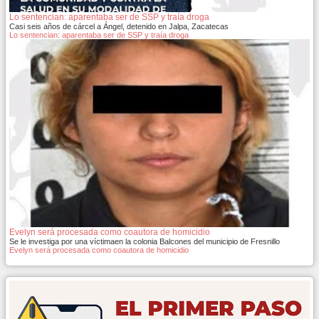
Lo sentencian: aparentaba ser de SSP y traía droga
Casi seis años de cárcel a Ángel, detenido en Jalpa, Zacatecas
Lo sentencian: aparentaba ser de SSP y traía droga
Evelyn será procesada como coautora de homicidio
Se le investiga por una víctimaen la colonia Balcones del municipio de Fresnillo
Evelyn será procesada como coautora de homicidio