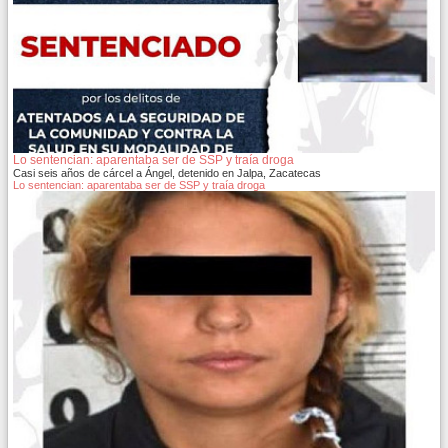
Lo sentencian: aparentaba ser de SSP y traía droga
Casi seis años de cárcel a Ángel, detenido en Jalpa, Zacatecas
Lo sentencian: aparentaba ser de SSP y traía droga