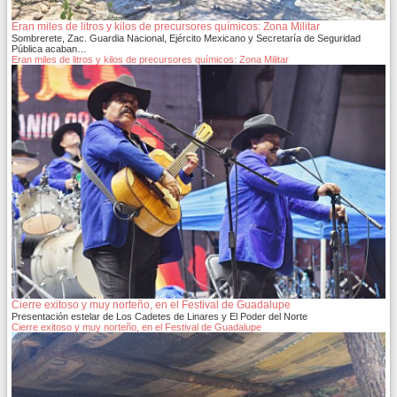
Eran miles de litros y kilos de precursores químicos: Zona Militar
Sombrerete, Zac. Guardia Nacional, Ejército Mexicano y Secretaría de Seguridad
Pública acaban…
Eran miles de litros y kilos de precursores químicos: Zona Militar
Cierre exitoso y muy norteño, en el Festival de Guadalupe
Presentación estelar de Los Cadetes de Linares y El Poder del Norte
Cierre exitoso y muy norteño, en el Festival de Guadalupe