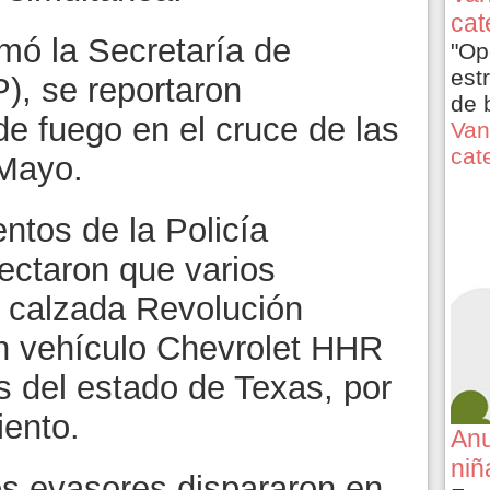
cat
rmó la Secretaría de
"Op
est
), se reportaron
de 
e fuego en el cruce de las
Van
cat
 Mayo.
entos de la Policía
tectaron que varios
 calzada Revolución
n vehículo Chevrolet HHR
s del estado de Texas, por
iento.
Anu
niñ
los evasores dispararon en