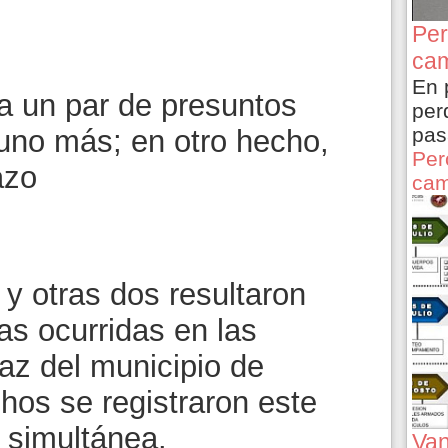
Per
cam
En 
 a un par de presuntos
per
pas
 uno más; en otro hecho,
Per
azo
cam
y otras dos resultaron
as ocurridas en las
az del municipio de
os se registraron este
 simultánea.
Van