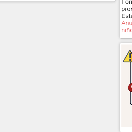
For
pro
Est
Anu
niñ