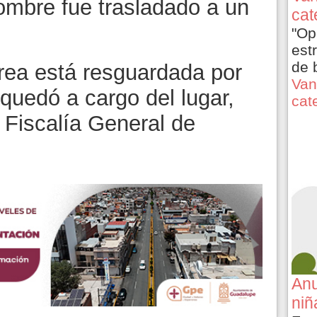
hombre fue trasladado a un
cat
"Op
est
de 
rea está resguardada por
Van
 quedó a cargo del lugar,
cat
a Fiscalía General de
Anu
niñ