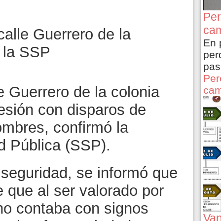
Per
cam
alle Guerrero de la
En 
ó la SSP
per
pas
Per
e Guerrero de la colonia
cam
resión con disparos de
mbres, confirmó la
d Pública (SSP).
 seguridad, se informó que
 que al ser valorado por
no contaba con signos
Van