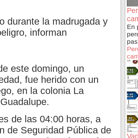
Per
cam
do durante la madrugada y
En 
eligro, informan
per
pas
Per
cam
de este domingo, un
dad, fue herido con un
go, en la colonia La
 Guadalupe.
es de las 04:00 horas, a
ón de Seguridad Pública de
Van