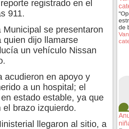
reporte registrado en el
cat
s 911.
"Op
est
de 
a Municipal se presentaron
Van
a quien dijo llamarse
cat
ducía un vehículo Nissan
o.
 acudieron en apoyo y
erido a un hospital; el
 en estado estable, ya que
 el brazo izquierdo.
Anu
isterial llegaron al sitio, a
niñ