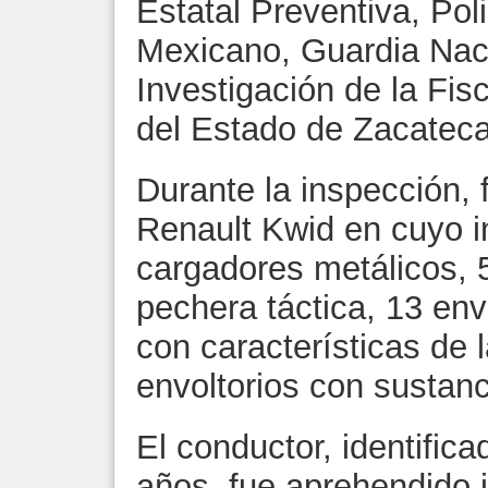
Estatal Preventiva, Poli
Mexicano, Guardia Naci
Investigación de la Fis
del Estado de Zacatec
Durante la inspección, 
Renault Kwid en cuyo in
cargadores metálicos, 5
pechera táctica, 13 env
con características de 
envoltorios con sustanci
El conductor, identific
años, fue aprehendido 