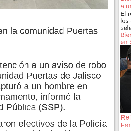
alu
El 
los
sel
 en la comunidad Puertas
Bie
en 
atención a un aviso de robo
unidad Puertas de Jalisco
apturó a un hombre en
mamento, informó la
d Pública (SSP).
Ref
aron efectivos de la Policía
Fer