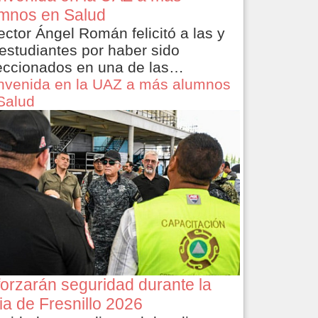
mnos en Salud
rector Ángel Román felicitó a las y
 estudiantes por haber sido
eccionados en una de las…
nvenida en la UAZ a más alumnos
Salud
orzarán seguridad durante la
ia de Fresnillo 2026