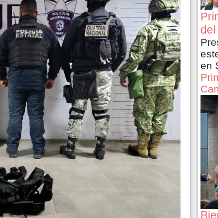
Pri
del
Pre
est
en 
Pri
Cam
Bie