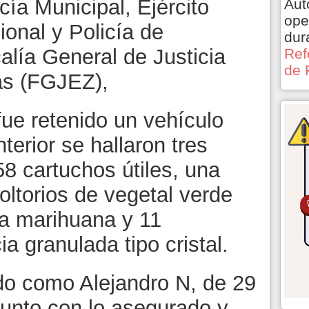
cía Municipal, Ejército
Aut
ope
onal y Policía de
dur
calía General de Justicia
Ref
de 
as (FGJEZ),
fue retenido un vehículo
terior se hallaron tres
8 cartuchos útiles, una
oltorios de vegetal verde
la marihuana y 11
a granulada tipo cristal.
ado como Alejandro N, de 29
junto con lo asegurado y