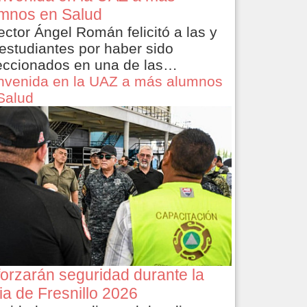
mnos en Salud
rector Ángel Román felicitó a las y
 estudiantes por haber sido
eccionados en una de las…
nvenida en la UAZ a más alumnos
Salud
orzarán seguridad durante la
ia de Fresnillo 2026