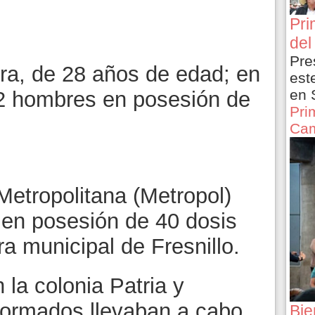
Pri
del
Pre
ra, de 28 años de edad; en
est
en 
 2 hombres en posesión de
Pri
Cam
 Metropolitana (Metropol)
 en posesión de 40 dosis
ra municipal de Fresnillo.
 la colonia Patria y
iformados llevaban a cabo
Bie