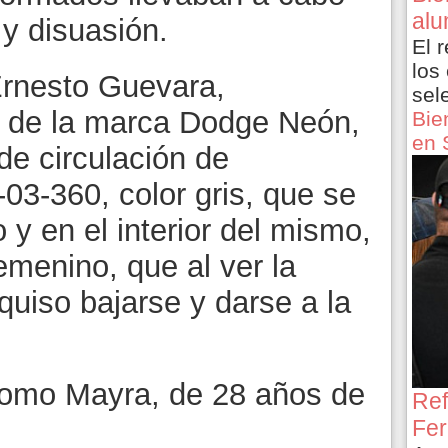
alu
 y disuasión.
El 
los
 Ernesto Guevara,
sel
o de la marca Dodge Neón,
Bie
en 
de circulación de
3-360, color gris, que se
y en el interior del mismo,
emenino, que al ver la
quiso bajarse y darse a la
 como Mayra, de 28 años de
Ref
Fer