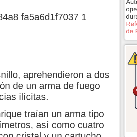
Aut
ope
dur
Ref
de 
nillo, aprehendieron a dos
ón de un arma de fuego
ias ilícitas.
rique traían un arma tipo
límetros, así como cuatro
con cristal y un cartucho