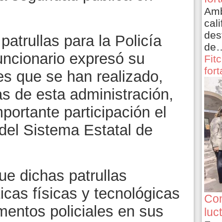
Amb
cali
des
patrullas para la Policía
de
funcionario expresó su
Fit
for
nes que se han realizado,
s de esta administración,
portante participación el
del Sistema Estatal de
que dichas patrullas
icas físicas y tecnológicas
Con
mentos policiales en sus
luc