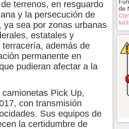
Fun
o de terrenos, en resguardo
de 
cana y la persecución de
Con
luc
, ya sea por zonas urbanas
derales, estatales y
 terracería, además de
ación permanente en
ue pudieran afectar a la
 camionetas Pick Up,
017, con transmisión
locidades. Sus equipos de
ecen la certidumbre de