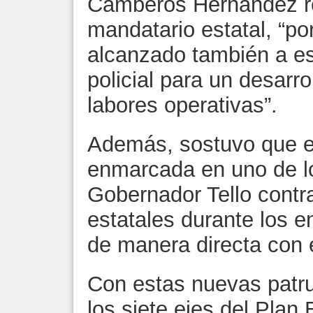
Camberos Hernández re
mandatario estatal, “po
alcanzado también a es
policial para un desarro
labores operativas”.
Además, sostuvo que e
enmarcada en uno de l
Gobernador Tello contra
estatales durante los 
de manera directa con e
Con estas nuevas patru
los siete ejes del Plan