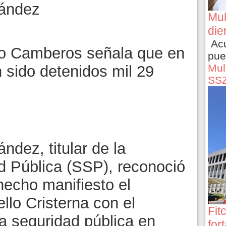
ández
Mul
die
Acu
io Camberos señala que en
pue
Mult
n sido detenidos mil 29
SS
dez, titular de la
d Pública (SSP), reconoció
echo manifiesto el
llo Cristerna con el
Fit
a seguridad pública en
for