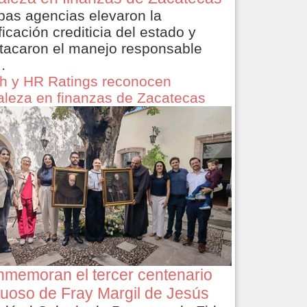
as agencias elevaron la
ficación crediticia del estado y
tacaron el manejo responsable
…
ch y HR Ratings reconocen
taleza en finanzas de Zacatecas
memoran el tercer centenario
tuoso de Fray Margil de Jesús