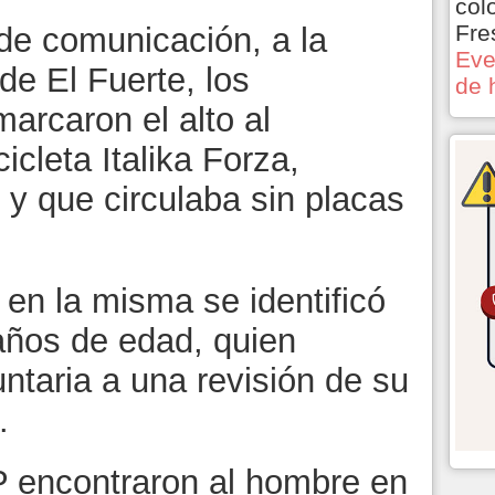
col
Fre
 de comunicación, a la
Eve
de El Fuerte, los
de 
arcaron el alto al
cleta Italika Forza,
 y que circulaba sin placas
en la misma se identificó
años de edad, quien
ntaria a una revisión de su
.
P encontraron al hombre en