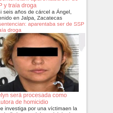
 y traía droga
i seis años de cárcel a Ángel,
enido en Jalpa, Zacatecas
sentencian: aparentaba ser de SSP
raía droga
lyn será procesada como
utora de homicidio
le investiga por una víctimaen la