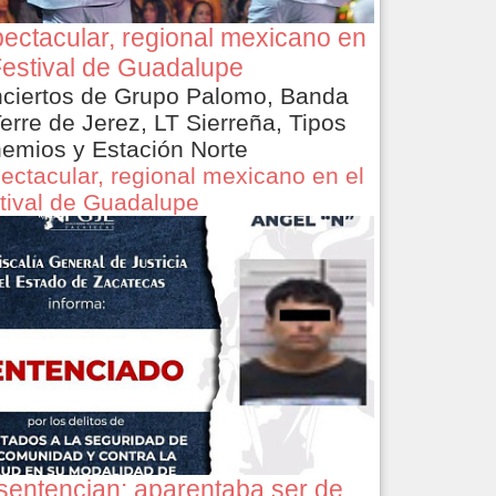
ectacular, regional mexicano en
Festival de Guadalupe
ciertos de Grupo Palomo, Banda
Terre de Jerez, LT Sierreña, Tipos
emios y Estación Norte
ectacular, regional mexicano en el
tival de Guadalupe
sentencian: aparentaba ser de