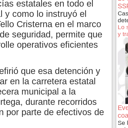
ías estatales en todo el
SSP
al y como lo instruyó el
Cas
det
ello Cristerna en el marco
Lo 
l de seguridad, permite que
y t
olle operativos eficientes
irió que esa detención y
r en la carretera estatal
cera municipal a la
tega, durante recorridos
Eve
ón por parte de efectivos de
coa
Se 