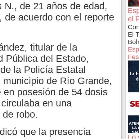
 N., de 21 años de edad,
Esp
l, de acuerdo con el reporte
el 
Con
El 
Boh
dez, titular de la
Esp
Fes
d Pública del Estado,
e la Policía Estatal
l municipio de Río Grande,
 en posesión de 54 dosis
 circulaba en una
 de robo.
ndicó que la presencia
Lo 