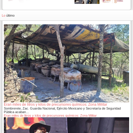
Lo
último
Eran miles de litros y kilos de precursores químicos: Zona Militar
Sombrerete, Zac. Guardia Nacional, Ejército Mexicano y Secretaría de Seguridad
Pública acaban…
Eran miles de litros y kilos de precursores químicos: Zona Militar