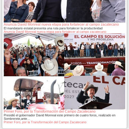
Anuncia David Monreal nueva etapa para fortalecer al campo zacatecano
El mandatario estatal presenta una ruta para fortalecer la productividad
Anuncia David Monreal nueva etapa para fortalecer al campo zacatecano
Primer Foro, por la Transformación del Campo Zacatecano
Presidió el gobernador David Monreal este primero de cuatro foros, realizado en
Sombrerete,ante…
Primer Foro, por la Transformación del Campo Zacatecano