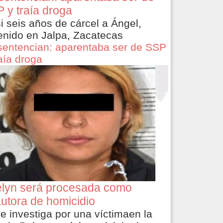
 y traía droga
i seis años de cárcel a Ángel,
enido en Jalpa, Zacatecas
sentencian: aparentaba ser de SSP
raía droga
lyn será procesada como
utora de homicidio
le investiga por una víctimaen la