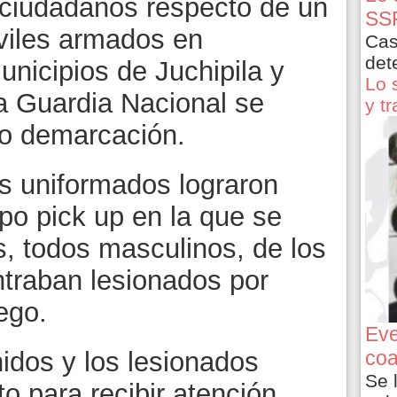
 ciudadanos respecto de un
SSP
iviles armados en
Cas
det
nicipios de Juchipila y
Lo 
a Guardia Nacional se
y t
ho demarcación.
os uniformados lograron
po pick up en la que se
es, todos masculinos, de los
ntraban lesionados por
ego.
Eve
nidos y los lesionados
coa
Se 
o para recibir atención