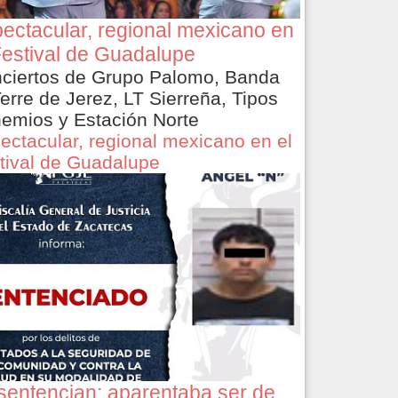
ectacular, regional mexicano en
Festival de Guadalupe
ciertos de Grupo Palomo, Banda
Terre de Jerez, LT Sierreña, Tipos
emios y Estación Norte
ectacular, regional mexicano en el
tival de Guadalupe
sentencian: aparentaba ser de