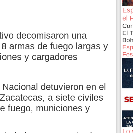
Esp
el 
Con
El 
tivo decomisaron una
Boh
 8 armas de fuego largas y
Esp
Fes
iones y cargadores
 Nacional detuvieron en el
Zacatecas, a siete civiles
e fuego, municiones y
Lo 