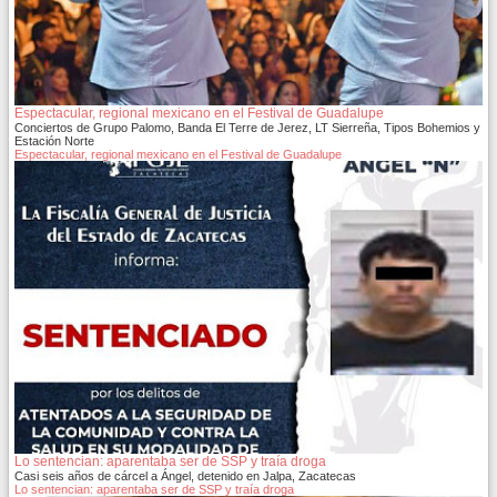
Espectacular, regional mexicano en el Festival de Guadalupe
Conciertos de Grupo Palomo, Banda El Terre de Jerez, LT Sierreña, Tipos Bohemios y
Estación Norte
Espectacular, regional mexicano en el Festival de Guadalupe
Lo sentencian: aparentaba ser de SSP y traía droga
Casi seis años de cárcel a Ángel, detenido en Jalpa, Zacatecas
Lo sentencian: aparentaba ser de SSP y traía droga