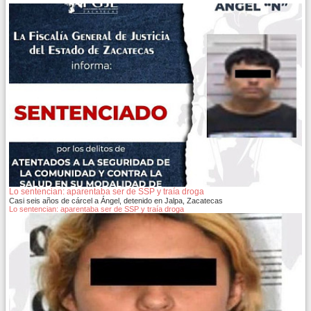
Lo sentencian: aparentaba ser de SSP y traía droga
Casi seis años de cárcel a Ángel, detenido en Jalpa, Zacatecas
Lo sentencian: aparentaba ser de SSP y traía droga