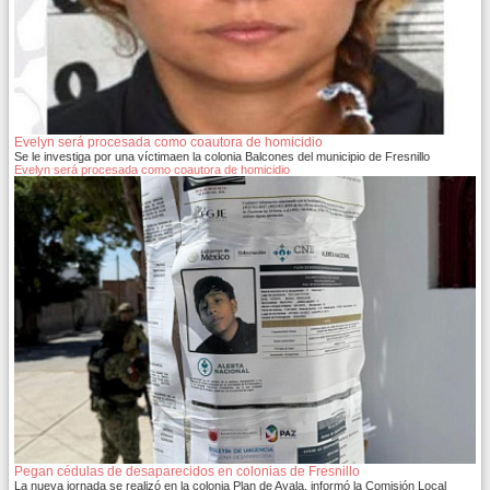
Evelyn será procesada como coautora de homicidio
Se le investiga por una víctimaen la colonia Balcones del municipio de Fresnillo
Evelyn será procesada como coautora de homicidio
Pegan cédulas de desaparecidos en colonias de Fresnillo
La nueva jornada se realizó en la colonia Plan de Ayala, informó la Comisión Local