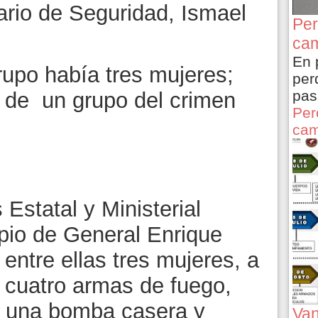
ario de Seguridad, Ismael
Per
cam
En 
rupo había tres mujeres;
per
pas
 de un grupo del crimen
Per
cam
 Estatal y Ministerial
ipio de General Enrique
entre ellas tres mujeres, a
 cuatro armas de fuego,
, una bomba casera y
Van