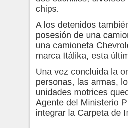
chips.
A los detenidos tambié
posesión de una camion
una camioneta Chevrole
marca Itálika, esta últ
Una vez concluida la o
personas, las armas, l
unidades motrices qued
Agente del Ministerio P
integrar la Carpeta de 