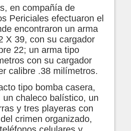
es, en compañía de
os Periciales efectuaron el
nde encontraron un arma
62 X 39, con su cargador
ibre 22; un arma tipo
ímetros con su cargador
r calibre .38 milímetros.
acto tipo bomba casera,
un chaleco balístico, un
rras y tres playeras con
del crimen organizado,
 teléfonos celulares y