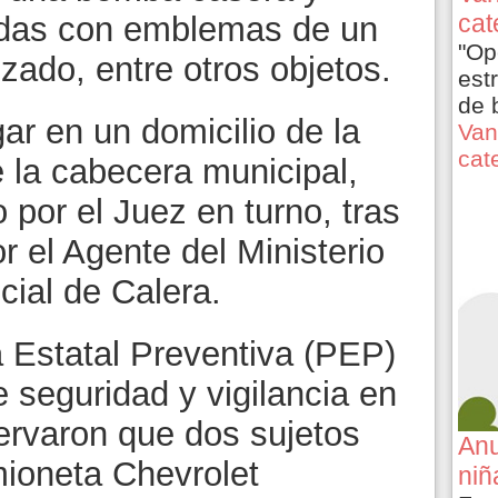
cat
ndas con emblemas de un
"Op
zado, entre otros objetos.
est
de 
ar en un domicilio de la
Van
cat
 la cabecera municipal,
 por el Juez en turno, tras
r el Agente del Ministerio
icial de Calera.
a Estatal Preventiva (PEP)
e seguridad y vigilancia en
ervaron que dos sujetos
Anu
ioneta Chevrolet
niñ