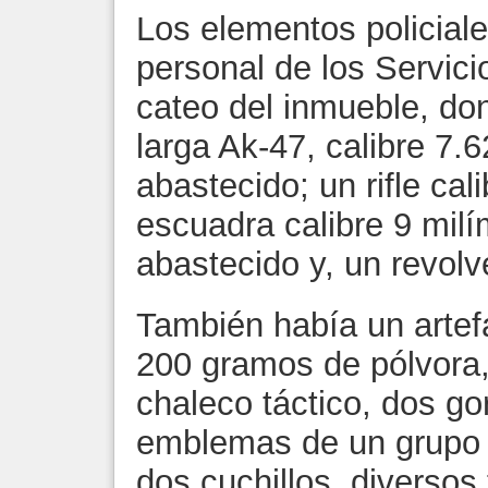
Los elementos policial
personal de los Servici
cateo del inmueble, do
larga Ak-47, calibre 7.
abastecido; un rifle cal
escuadra calibre 9 mil
abastecido y, un revolve
También había un artef
200 gramos de pólvora, 
chaleco táctico, dos go
emblemas de un grupo 
dos cuchillos, diversos