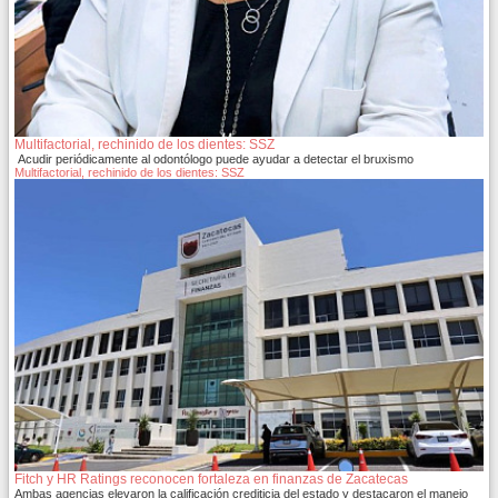
Multifactorial, rechinido de los dientes: SSZ
Acudir periódicamente al odontólogo puede ayudar a detectar el bruxismo
Multifactorial, rechinido de los dientes: SSZ
Fitch y HR Ratings reconocen fortaleza en finanzas de Zacatecas
Ambas agencias elevaron la calificación crediticia del estado y destacaron el manejo