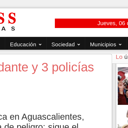
Jueves, 06 
Educación
Sociedad
Municipios
Lo
ú
ante y 3 policías
ca en Aguascalientes,
 de peligro; sigue el