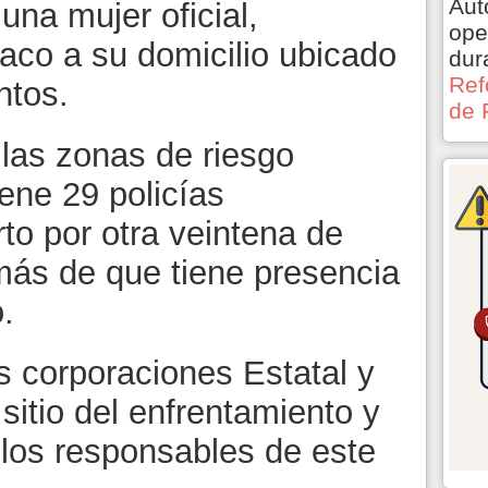
Aut
 una mujer oficial,
ope
ciaco a su domicilio ubicado
dur
Ref
ntos.
de 
 las zonas de riesgo
iene 29 policías
rto por otra veintena de
emás de que tiene presencia
.
as corporaciones Estatal y
 sitio del enfrentamiento y
 los responsables de este