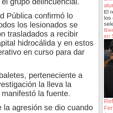
el grupo delincuencial.
alu
El 
d Pública confirmó lo
los
todos los lesionados se
sel
Bie
n trasladados a recibir
en 
pital hidrocálida y en estos
ativo en curso para dar
baletes, perteneciente a
estigación la lleva la
 manifestó la fuente.
Ref
 la agresión se dio cuando
Fer