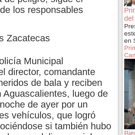
de los responsables
Pri
del
Pre
est
ss Zacatecas
en 
Pri
Cam
olicía Municipal
 el director, comandante
heridos de bala y reciben
n Aguascalientes, luego de
 noche de ayer por un
s vehículos, que logró
nociéndose si también hubo
Bie