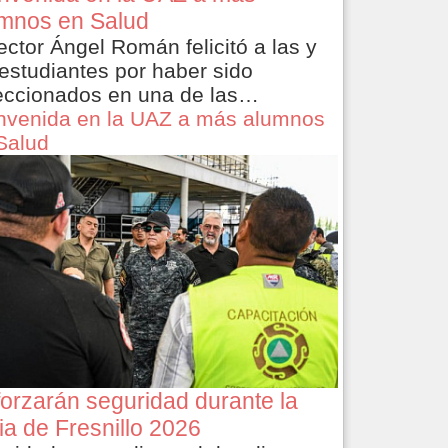
mnos en Salud
rector Ángel Román felicitó a las y
 estudiantes por haber sido
eccionados en una de las…
nvenida en la UAZ a más alumnos
Salud
orzarán seguridad durante la
ia de Fresnillo 2026