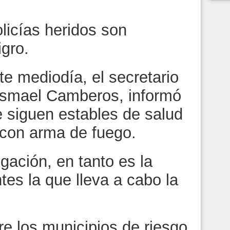
licías heridos son
igro.
e mediodía, el secretario
 Ismael Camberos, informó
e siguen estables de salud
s con arma de fuego.
gación, en tanto es la
tes la que lleva a cabo la
e los municipios de riesgo