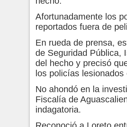
hecho.
Afortunadamente los po
reportados fuera de pel
En rueda de prensa, est
de Seguridad Pública,
del hecho y precisó qu
los policías lesionado
No ahondó en la investi
Fiscalía de Aguascalien
indagatoria.
Reconoció a Loreto entr