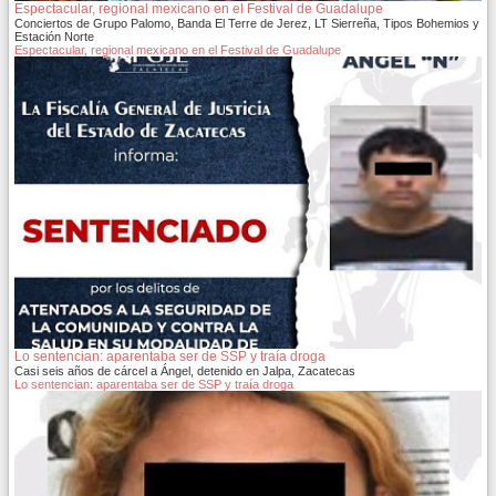
Espectacular, regional mexicano en el Festival de Guadalupe
Conciertos de Grupo Palomo, Banda El Terre de Jerez, LT Sierreña, Tipos Bohemios y
Estación Norte
Espectacular, regional mexicano en el Festival de Guadalupe
Lo sentencian: aparentaba ser de SSP y traía droga
Casi seis años de cárcel a Ángel, detenido en Jalpa, Zacatecas
Lo sentencian: aparentaba ser de SSP y traía droga