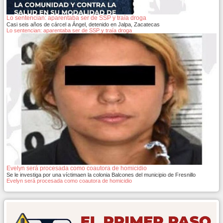
Lo sentencian: aparentaba ser de SSP y traía droga
Casi seis años de cárcel a Ángel, detenido en Jalpa, Zacatecas
Lo sentencian: aparentaba ser de SSP y traía droga
Evelyn será procesada como coautora de homicidio
Se le investiga por una víctimaen la colonia Balcones del municipio de Fresnillo
Evelyn será procesada como coautora de homicidio