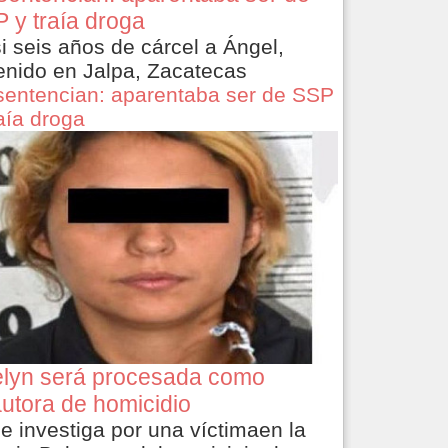
 y traía droga
i seis años de cárcel a Ángel,
enido en Jalpa, Zacatecas
sentencian: aparentaba ser de SSP
raía droga
lyn será procesada como
utora de homicidio
le investiga por una víctimaen la