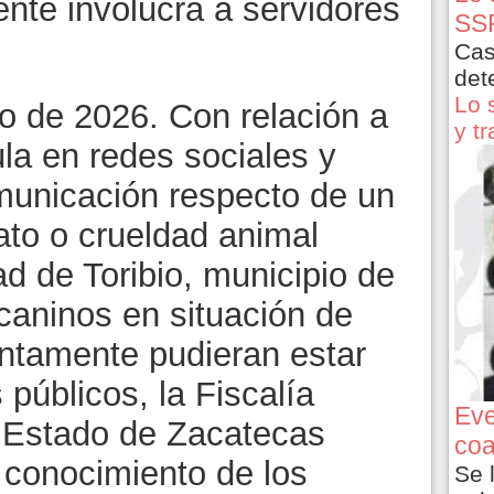
nte involucra a servidores
SSP
Cas
det
Lo 
io de 2026. Con relación a
y t
ula en redes sociales y
municación respecto de un
ato o crueldad animal
d de Toribio, municipio de
 caninos en situación de
untamente pudieran estar
 públicos, la Fiscalía
Eve
l Estado de Zacatecas
coa
 conocimiento de los
Se 