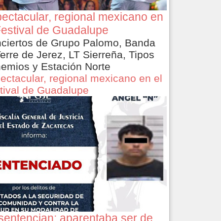
ectacular, regional mexicano en
Festival de Guadalupe
ciertos de Grupo Palomo, Banda
Terre de Jerez, LT Sierreña, Tipos
emios y Estación Norte
ectacular, regional mexicano en el
tival de Guadalupe
sentencian: aparentaba ser de