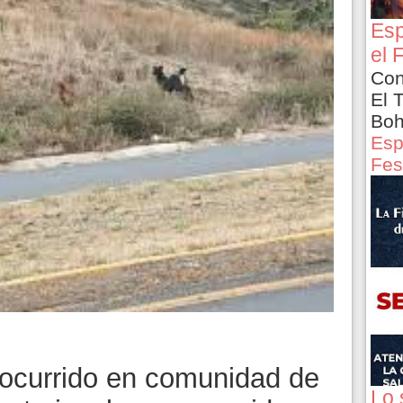
Esp
el 
Con
El 
Boh
Esp
Fes
 ocurrido en comunidad de
Lo 