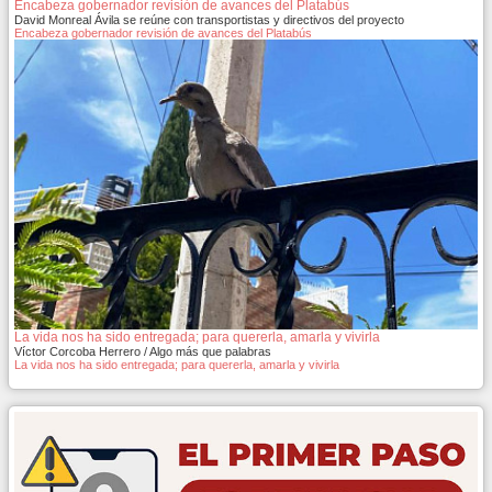
Encabeza gobernador revisión de avances del Platabús
David Monreal Ávila se reúne con transportistas y directivos del proyecto
Encabeza gobernador revisión de avances del Platabús
La vida nos ha sido entregada; para quererla, amarla y vivirla
Víctor Corcoba Herrero / Algo más que palabras
La vida nos ha sido entregada; para quererla, amarla y vivirla