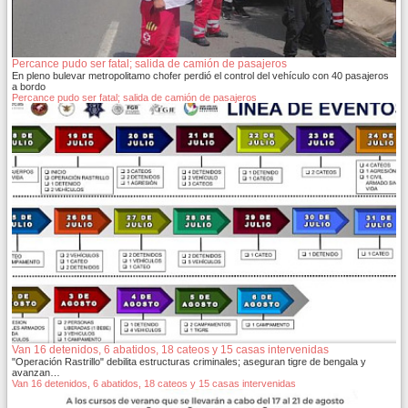
Percance pudo ser fatal; salida de camión de pasajeros
En pleno bulevar metropolitamo chofer perdió el control del vehículo con 40 pasajeros
a bordo
Percance pudo ser fatal; salida de camión de pasajeros
Van 16 detenidos, 6 abatidos, 18 cateos y 15 casas intervenidas
"Operación Rastrillo" debilita estructuras criminales; aseguran tigre de bengala y
avanzan…
Van 16 detenidos, 6 abatidos, 18 cateos y 15 casas intervenidas