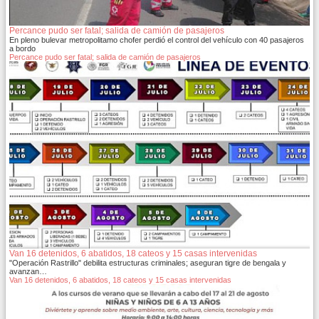
Percance pudo ser fatal; salida de camión de pasajeros
En pleno bulevar metropolitamo chofer perdió el control del vehículo con 40 pasajeros
a bordo
Percance pudo ser fatal; salida de camión de pasajeros
Van 16 detenidos, 6 abatidos, 18 cateos y 15 casas intervenidas
"Operación Rastrillo" debilita estructuras criminales; aseguran tigre de bengala y
avanzan…
Van 16 detenidos, 6 abatidos, 18 cateos y 15 casas intervenidas