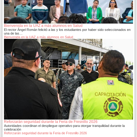
Bienvenida en la UAZ a más alumnos en Salud
El rector Ángel Román felicitó a las y los estudiantes por haber sido seleccionados en
una de las…
Bienvenida en la UAZ a más alumnos en Salud
Reforzarán seguridad durante la Feria de Fresnillo 2026
Autoridades coordinan el despliegue operativo para otorgar tranquilidad durante la
celebración
Reforzarán seguridad durante la Feria de Fresnillo 2026