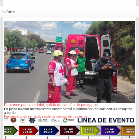
Lo
último
Percance pudo ser fatal; salida de camión de pasajeros
En pleno bulevar metropolitamo chofer perdió el control del vehículo con 40 pasajeros
a bordo
Percance pudo ser fatal; salida de camión de pasajeros