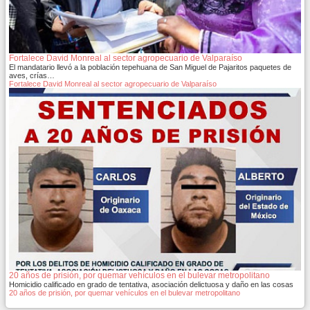
Fortalece David Monreal al sector agropecuario de Valparaíso
El mandatario llevó a la población tepehuana de San Miguel de Pajaritos paquetes de
aves, crías…
Fortalece David Monreal al sector agropecuario de Valparaíso
20 años de prisión, por quemar vehículos en el bulevar metropolitano
Homicidio calificado en grado de tentativa, asociación delictuosa y daño en las cosas
20 años de prisión, por quemar vehículos en el bulevar metropolitano