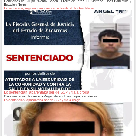
Conciertos de Grupo Palomo, Banda El Terre de Jerez, LT Sierreña, Tipos Bohemios y
Estación Norte
Espectacular, regional mexicano en el Festival de Guadalupe
Lo sentencian: aparentaba ser de SSP y traía droga
Casi seis años de cárcel a Ángel, detenido en Jalpa, Zacatecas
Lo sentencian: aparentaba ser de SSP y traía droga