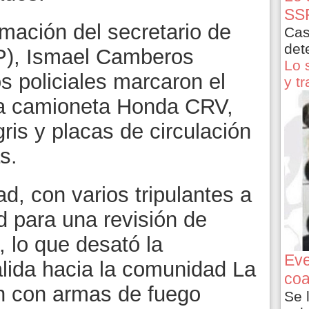
SSP
mación del secretario de
Cas
det
P), Ismael Camberos
Lo 
s policiales marcaron el
y t
una camioneta Honda CRV,
gris y placas de circulación
s.
ad, con varios tripulantes a
ud para una revisión de
a, lo que desató la
Eve
alida hacia la comunidad La
coa
ón con armas de fuego
Se 