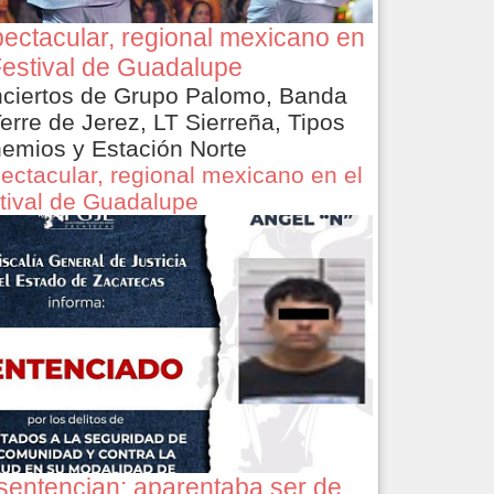
ectacular, regional mexicano en
Festival de Guadalupe
ciertos de Grupo Palomo, Banda
Terre de Jerez, LT Sierreña, Tipos
emios y Estación Norte
ectacular, regional mexicano en el
tival de Guadalupe
sentencian: aparentaba ser de