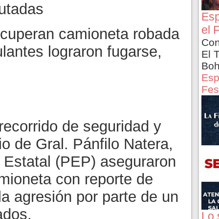
utadas
Esp
el 
ecuperan camioneta robada
Con
ulantes lograron fugarse,
El 
Boh
Esp
Fes
recorrido de seguridad y
io de Gral. Pánfilo Natera,
a Estatal (PEP) aseguraron
mioneta con reporte de
la agresión por parte de un
ados.
Lo 