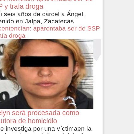
 y traía droga
i seis años de cárcel a Ángel,
enido en Jalpa, Zacatecas
sentencian: aparentaba ser de SSP
raía droga
lyn será procesada como
utora de homicidio
le investiga por una víctimaen la