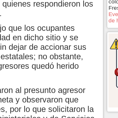
col
, quienes respondieron los
Fre
.
Eve
de 
dijo que los ocupantes
ad en dicho sitio y se
sin dejar de accionar sus
estatales; no obstante,
gresores quedó herido
aron al presunto agresor
neta y observaron que
s, por lo que solicitaron la