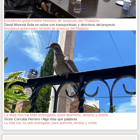
Encabeza gobernador revisión de avances del Platabús
David Monreal Ávila se reúne con transportistas y directivos del proyecto
Encabeza gobernador revisión de avances del Platabús
La vida nos ha sido entregada; para quererla, amarla y vivirla
Víctor Corcoba Herrero / Algo más que palabras
La vida nos ha sido entregada; para quererla, amarla y vivirla