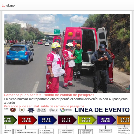
Lo
último
Percance pudo ser fatal; salida de camión de pasajeros
En pleno bulevar metropolitamo chofer perdió el control del vehículo con 40 pasajeros
a bordo
Percance pudo ser fatal; salida de camión de pasajeros