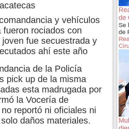
Zacatecas
Rea
de 
 comandancia y vehículos
Se 
a fueron rociados con
de 
Rea
 joven fue secuestrada y
Cir
ecutados ahí este año
dancia de la Policía
es pick up de la misma
leadas esta madrugada por
rmó la Vocería de
o reportó ni oficiales ni
o solo daños materiales.
Mul
die