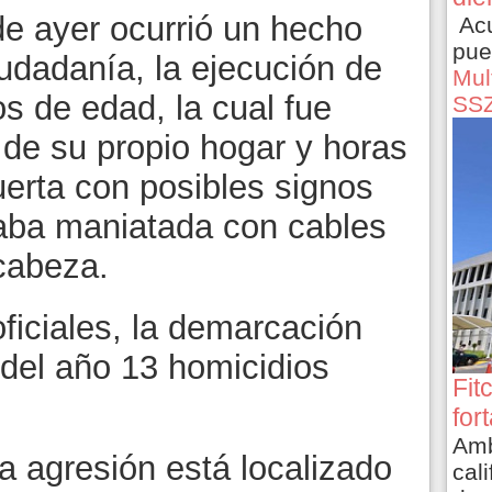
e ayer ocurrió un hecho
Acu
pue
udadanía, la ejecución de
Mult
s de edad, la cual fue
SS
 de su propio hogar y horas
erta con posibles signos
staba maniatada con cables
 cabeza.
ficiales, la demarcación
 del año 13 homicidios
Fit
for
Amb
va agresión está localizado
cali