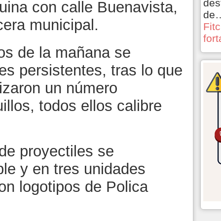
des
quina con calle Buenavista,
de
cera municipal.
Fit
for
dos de la mañana se
s persistentes, tras lo que
lizaron un número
llos, todos ellos calibre
de proyectiles se
ble y en tres unidades
con logotipos de Polica