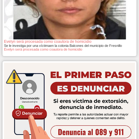
Evelyn será procesada como coautora de homicidio
Se le investiga por una víctimaen la colonia Balcones del municipio de Fresnillo
Evelyn será procesada como coautora de homicidio