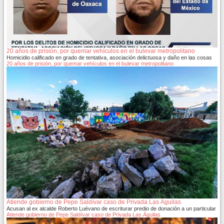
20 años de prisión, por quemar vehículos en el bulevar metropolitano
Homicidio calificado en grado de tentativa, asociación delictuosa y daño en las cosas
20 años de prisión, por quemar vehículos en el bulevar metropolitano
Atiende gobierno de Pepe Saldívar caso de Privada Las Águilas
Acusan al ex alcalde Roberto Luévano de escriturar predio de donación a un particular
Atiende gobierno de Pepe Saldívar caso de Privada Las Águilas