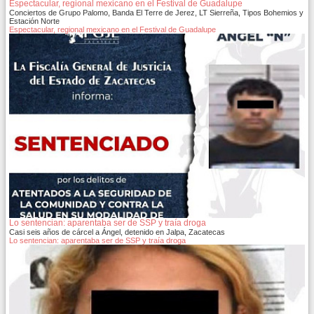
Espectacular, regional mexicano en el Festival de Guadalupe
Conciertos de Grupo Palomo, Banda El Terre de Jerez, LT Sierreña, Tipos Bohemios y
Estación Norte
Espectacular, regional mexicano en el Festival de Guadalupe
Lo sentencian: aparentaba ser de SSP y traía droga
Casi seis años de cárcel a Ángel, detenido en Jalpa, Zacatecas
Lo sentencian: aparentaba ser de SSP y traía droga