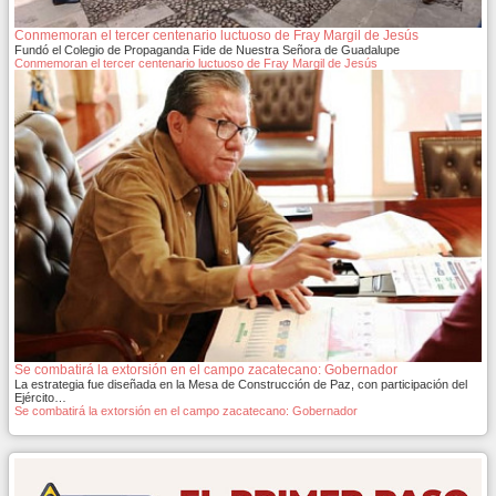
Conmemoran el tercer centenario luctuoso de Fray Margil de Jesús
Fundó el Colegio de Propaganda Fide de Nuestra Señora de Guadalupe
Conmemoran el tercer centenario luctuoso de Fray Margil de Jesús
Se combatirá la extorsión en el campo zacatecano: Gobernador
La estrategia fue diseñada en la Mesa de Construcción de Paz, con participación del
Ejército…
Se combatirá la extorsión en el campo zacatecano: Gobernador