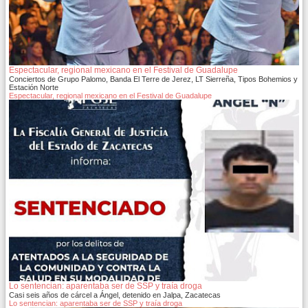
Espectacular, regional mexicano en el Festival de Guadalupe
Conciertos de Grupo Palomo, Banda El Terre de Jerez, LT Sierreña, Tipos Bohemios y
Estación Norte
Espectacular, regional mexicano en el Festival de Guadalupe
Lo sentencian: aparentaba ser de SSP y traía droga
Casi seis años de cárcel a Ángel, detenido en Jalpa, Zacatecas
Lo sentencian: aparentaba ser de SSP y traía droga